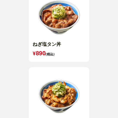
ねぎ塩タン丼
890
(税込)