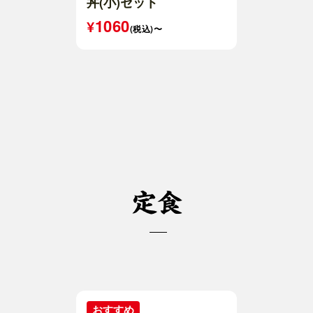
丼(小)セット
1060
(税込)〜