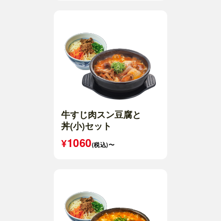
牛すじ肉スン豆腐と
丼(小)セット
1060
(税込)〜