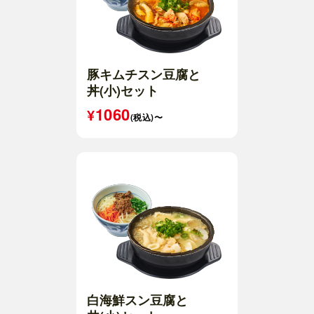
豚キムチスン豆腐と
丼(小)セット
1060
(税込)〜
白海鮮スン豆腐と